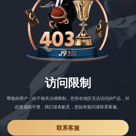
访问限制
尊敬的用户，由于相关法律限制，您所在地区无法访问J9产品，对
此造成的不便，我们深表歉意，您如有疑问请联系客服。
联系客服