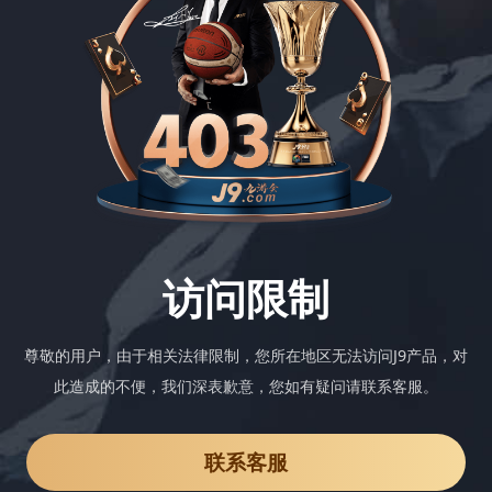
访问限制
尊敬的用户，由于相关法律限制，您所在地区无法访问J9产品，对
此造成的不便，我们深表歉意，您如有疑问请联系客服。
联系客服